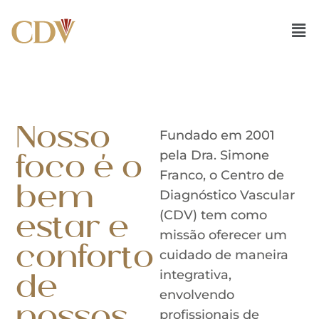
Ir
para
o
conteúdo
Nosso
Fundado em 2001
pela Dra. Simone
foco é o
Franco, o Centro de
bem
Diagnóstico Vascular
(CDV) tem como
estar e
missão oferecer um
conforto
cuidado de maneira
integrativa,
de
envolvendo
profissionais de