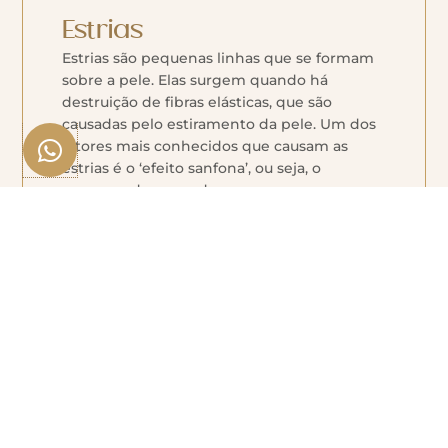
Estrias
Estrias são pequenas linhas que se formam
sobre a pele. Elas surgem quando há
destruição de fibras elásticas, que são
causadas pelo estiramento da pele. Um dos
W
fatores mais conhecidos que causam as
h
estrias é o ‘efeito sanfona’, ou seja, o
a
processo de engordar e emagrecer com
t
frequência, estressando o organismo no
processo de reorganizar as gorduras
s
corporais.
a
p
p
Flacidez
Existem dois tipos de flacidez: a muscular e a
tissular. A flacidez tissular está relacionada às